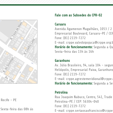
Fale com as Subsedes do CPR-02
Caruaru
Avenida Agamenon Magalhães, 1053 / 2 
Empresarial Boulevard, Caruaru-PE / C
Fone:
(81) 2119-7272
E-mail: crppe.valedoipojuca@crppe.org.
Horário de funcionamento:
Segunda a Qui
Sexta-feira das 13h às 16h
Garanhuns
Av. Júlio Brasileiro, 94, sala 104 - seg
Heliópolis, Empresarial Paiva, Garanhu
Fone:
(81) 2119-7272
E-mail: crppe.agrestemeridional@crppe.
Horário de funcionamento:
Segunda a Sex
Petrolina
Rua Joaquim Nabuco, Centro, 541, Trade
 Recife - PE
Petrolina-PE / CEP: 56304-040
Fone:
(81) 2119-7272
Sexta-feira das 08h ás
E-mail: crppe.sertaosaofrancisco@crppe