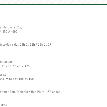
andar, sala 205,
EP: 55014-000
br
nta-feira das 08h às 12h / 13h às 17
undo andar
ns-PE / CEP: 55295-475
org.br
ta-feira das 10h às 16h
 Center Dom Campelo / Hub Plural 15º andar
.org.br