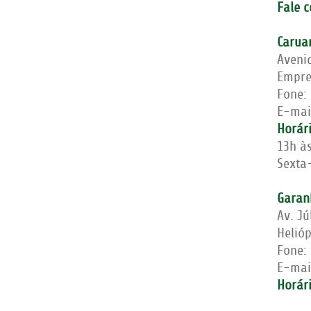
Fale 
Carua
Aveni
Empre
Fone:
E-mai
Horár
13h à
Sexta-
Garan
Av. Jú
Helió
Fone:
E-mai
Horár