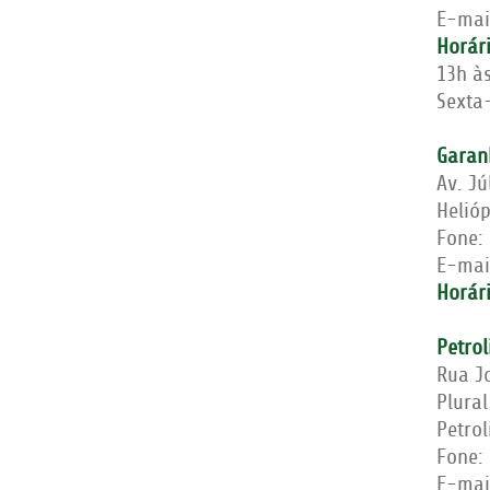
E-mai
Horár
13h à
Sexta-
Garan
Av. Jú
Helió
Fone:
E-mai
Horár
Petrol
Rua J
Plural
Petro
Fone:
E-mai