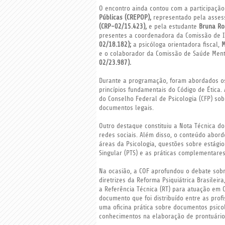
O encontro ainda contou com a participaçã
Públicas (CREPOP),
representado pela assess
(CRP-02/15.423),
e pela estudante
Bruna Ro
presentes a coordenadora da Comissão de I
02/18.182);
a psicóloga orientadora fiscal,
M
e o colaborador da Comissão de Saúde Ment
02/23.987).
Durante a programação, foram abordados os
princípios fundamentais do Código de Ética
do Conselho Federal de Psicologia (CFP) sob
documentos legais.
Outro destaque constituiu a Nota Técnica do
redes sociais. Além disso, o conteúdo abordo
áreas da Psicologia, questões sobre estágio 
Singular (PTS) e as práticas complementare
Na ocasião, a COF aprofundou o debate sobr
diretrizes da Reforma Psiquiátrica Brasileir
a Referência Técnica (RT) para atuação em 
documento que foi distribuído entre as prof
uma oficina prática sobre documentos psicol
conhecimentos na elaboração de prontuários 