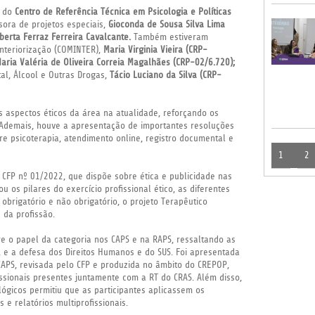
o do
Centro de Referência Técnica em Psicologia e Políticas
ora de projetos especiais,
Gioconda de Sousa Silva Lima
berta Ferraz Ferreira Cavalcante.
Também estiveram
nteriorização (COMINTER),
Maria Virginia Vieira (CRP-
aria Valéria de Oliveira Correia Magalhães (CRP-02/6.720);
al, Álcool e Outras Drogas,
Tácio Luciano da Silva (CRP-
 aspectos éticos da área na atualidade, reforçando os
. Ademais, houve a apresentação de importantes resoluções
re psicoterapia, atendimento online, registro documental e
1
2
 CFP nº 01/2022, que dispõe sobre ética e publicidade nas
u os pilares do exercício profissional ético, as diferentes
obrigatório e não obrigatório, o projeto Terapêutico
s da profissão.
e o papel da categoria nos CAPS e na RAPS, ressaltando as
a, e a defesa dos Direitos Humanos e do SUS. Foi apresentada
CAPS, revisada pelo CFP e produzida no âmbito do CREPOP,
issionais presentes juntamente com a RT do CRAS. Além disso,
ógicos permitiu que as participantes aplicassem os
e relatórios multiprofissionais.