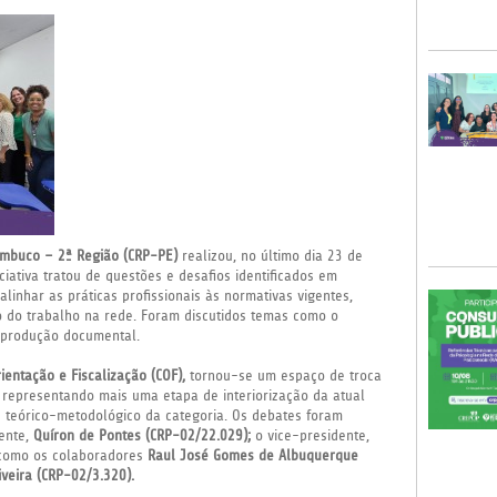
ambuco – 2ª Região (CRP-PE)
realizou, no último dia 23 de
niciativa tratou de questões e desafios identificados em
 alinhar as práticas profissionais às normativas vigentes,
o do trabalho na rede. Foram discutidos temas como o
a produção documental.
ientação e Fiscalização (COF),
tornou-se um espaço de troca
, representando mais uma etapa de interiorização da atual
e teórico-metodológico da categoria. Os debates foram
dente,
Quíron de Pontes (CRP-02/22.029);
o vice-presidente,
omo os colaboradores
Raul José Gomes de Albuquerque
iveira (CRP-02/3.320).