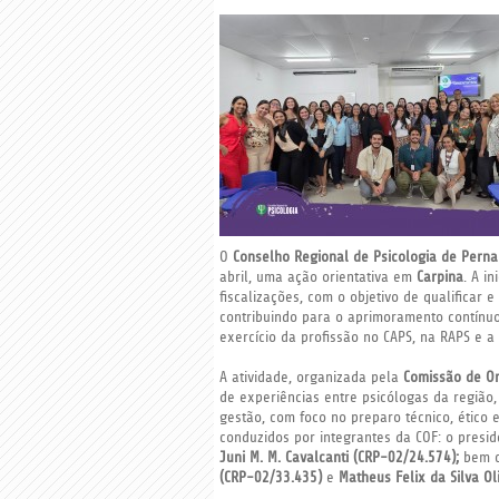
O
Conselho Regional de Psicologia de Pern
abril, uma ação orientativa em
Carpina
. A i
fiscalizações, com o objetivo de qualificar e
contribuindo para o aprimoramento contínu
exercício da profissão no CAPS, na RAPS e 
A atividade, organizada pela
Comissão de Or
de experiências entre psicólogas da região
gestão, com foco no preparo técnico, ético 
conduzidos por integrantes da COF: o presi
Juni M. M. Cavalcanti (CRP-02/24.574);
bem c
(CRP-02/33.435)
e
Matheus Felix da Silva Ol