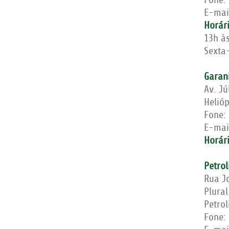
Fone:
E-mai
Horár
13h à
Sexta-
Garan
Av. Jú
Helió
Fone:
E-mai
Horár
Petrol
Rua J
Plural
Petro
Fone: