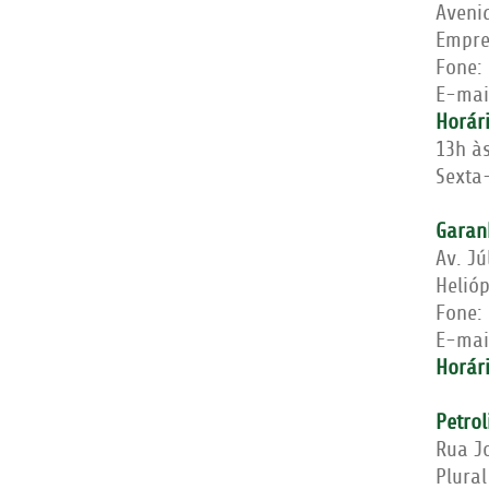
Aveni
Empre
Fone:
E-mai
Horár
13h à
Sexta-
Garan
Av. Jú
Helió
Fone:
E-mai
Horár
Petrol
Rua J
Plural