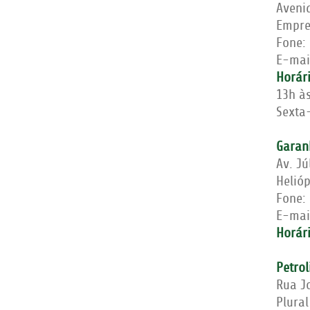
Aveni
Empre
Fone:
E-mai
Horár
13h à
Sexta-
Garan
Av. Jú
Helió
Fone:
E-mai
Horár
Petrol
Rua J
Plural