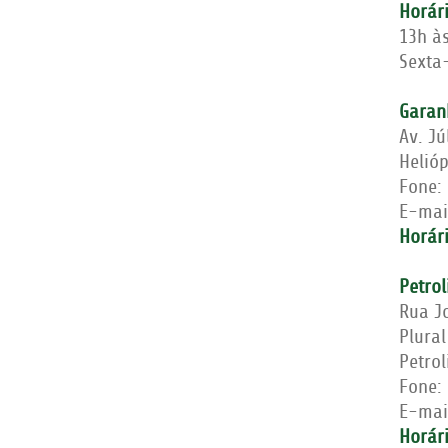
Horár
13h à
Sexta-
Garan
Av. Jú
Helió
Fone:
E-mai
Horár
Petrol
Rua J
Plural
Petro
Fone:
E-mai
Horár